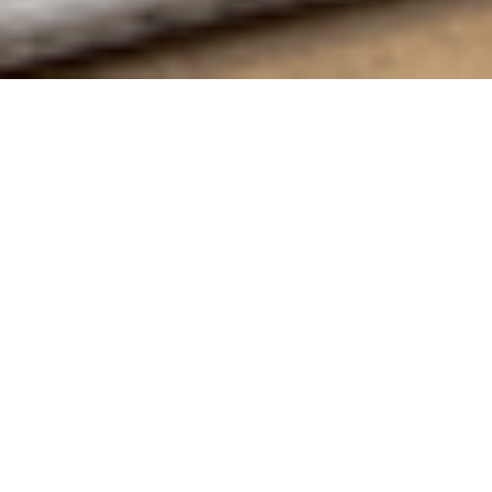
Visual 3D es un estudio especializado en el diseño de
interiores y la visualización de proyectos
arquitectónicos e interiorismo mediante tecnología
avanzada de visualización tridimensional.
Nos destacamos en la realización de proyectos de
interiorismo y decoración, así como en reformas
integrales. Brindamos asistencia en todas las áreas,
desde la distribución de espacios hasta el estudio de
iluminación, color y selección de materiales y
mobiliario.